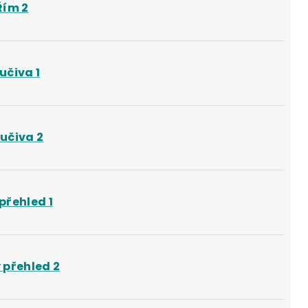
Řím 2
učiva 1
učiva 2
přehled 1
 přehled 2