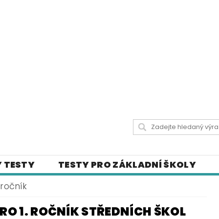
 TESTY
TESTY PRO ZÁKLADNÍ ŠKOLY
 UČIVA
CITÁTY SLAVNÝCH OSOBNOSTÍ
. ročník
LY
ČESKÝ JAZYK PRO STŘEDNÍ ŠKOLY
PRO 1. ROČNÍK STŘEDNÍCH ŠKOL
ICH STRÁNKÁCH