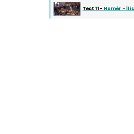
Test 11 -
Homér - Íli