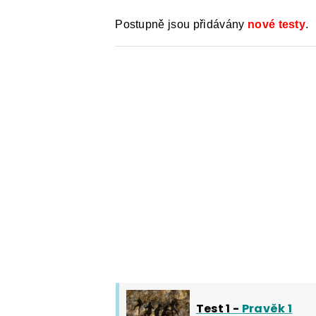
Postupně jsou přidávány
nové testy
.
Test 1 -
Pravěk 1