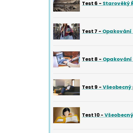
Test 6 -
Starověký 
Test 7 -
Opakování 
Test 8 -
Opakování 
Test 9 -
Všeobecný 
Test 10 -
Všeobecný