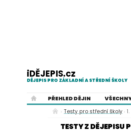
iDĚJEPIS.cz
DĚJEPIS PRO ZÁKLADNÍ A STŘEDNÍ ŠKOLY
PŘEHLED DĚJIN
VŠECHNY
PRACOVNÍ LISTY
PREZENTACE
Testy pro střední školy
1
ČESKÝ JAZYK PRO ZÁKLADNÍ ŠKO
TESTY Z DĚJEPISU 
POUŽITÁ LITERATURA
O NAŠ