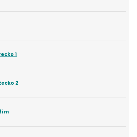
ecko 1
Řecko 2
Řím