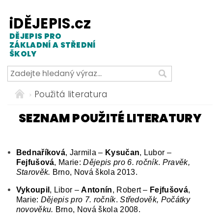
iDĚJEPIS.cz
DĚJEPIS PRO
ZÁKLADNÍ A STŘEDNÍ
ŠKOLY
Použitá literatura
SEZNAM POUŽITÉ LITERATURY
Bednaříková
, Jarmila –
Kysučan
, Lubor –
Fejfušová
, Marie:
Dějepis pro 6. ročník
.
Pravěk,
Starověk.
Brno, Nová škola 2013.
Vykoupil
, Libor –
Antonín
, Robert –
Fejfušová
,
Marie:
Dějepis pro 7. ročník
.
Středověk, Počátky
novověku.
Brno, Nová škola 2008.