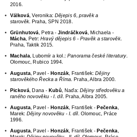
2016.
Válková
, Veronika:
Dějepis 6, pravěk a
starověk
.
Praha,
SPN 2018.
Grünhutová
, Petra -
Jindráčková
, Michaela -
Mácha
, Petr:
Hravý dějepis 6 - Pravěk a starověk
.
Praha, Taktik 2015.
Machala
, Lubomír a kol.:
Panorama české literatury
.
Olomouc, Rubico 1994.
Augusta
, Pavel -
Honzák
, František:
Dějiny
starověkého Řecka a Říma
. Praha, Albra 2000.
Picková
, Dana -
Kubů
, Naďa:
Dějiny středověku a
raného novověku - I. díl
. Praha, Albra 2005.
Augusta
, Pavel -
Honzák
, František -
Pečenka
,
Marek:
Dějiny novověku - I
.
díl.
Olomouc, Práce
1996.
Augusta
, Pavel -
Honzák
, František -
Pečenka
,
Marek:
Dějiny novověku - II
.
díl.
Olomouc, Práce