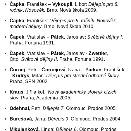
Čapka
, František –
Vykoupil
, Libor:
Dějepis pro 8.
ročník
.
Novověk.
Brno, Nová škola 2009.
Čapka
, František:
Dějepis pro 9. ročník.
Novověk,
moderní dějiny
. Brno, Nová škola 2010.
Čapek
, Vratislav –
Pátek
, Jaroslav
:
Světové dějiny I
.
Praha, Fortuna 1991.
Čapek
, Vratislav –
Pátek
, Jaroslav -
Zwettler
,
Otto
:
Světové dějiny II
. Praha, Fortuna 1991.
Čornej
, Petr –
Čornejová
, Ivana –
Parkan
, František
-
Kudrys
, Milan:
Dějepis pro střední odborné školy
.
Praha, SPN 2002.
Kraus
, Jiří a kol.:
Nový akademický slovník cizích
slov
. Praha, Academia 2005.
Odehnal
, Petr:
Dějepis 7
. Olomouc, Prodos 2005.
Burešová
, Jana:
Dějepis 9
. Olomouc, Prodos 2004.
Mikulenková
, Linda:
Dějepis 6
. Olomouc, Prodos