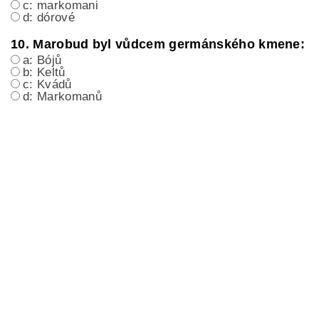
c: markomani
d: dórové
10. Marobud byl vůdcem germánského kmene:
a: Bójů
b: Keltů
c: Kvádů
d: Markomanů