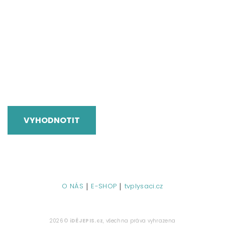
VYHODNOTIT
|
|
O NÁS
E-SHOP
tvplysaci.cz
2026 ©
iDĚJEPIS.cz
, všechna práva vyhrazena