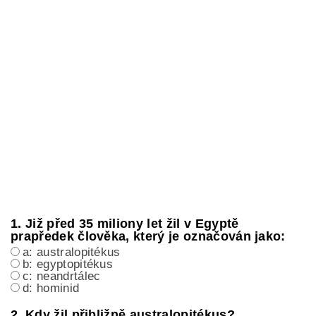
1. Již před 35 miliony let žil v Egyptě
prapředek člověka, který je označován jako:
a: australopitékus
b: egyptopitékus
c: neandrtálec
d: hominid
2. Kdy žil přibližně australopitékus?