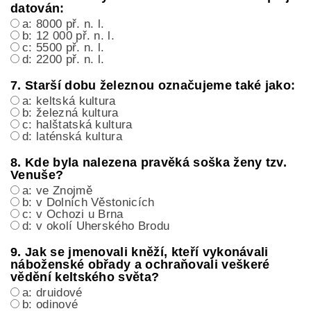
datován:
a: 8000 př. n. l.
b: 12 000 př. n. l.
c: 5500 př. n. l.
d: 2200 př. n. l.
7. Starší dobu železnou označujeme také jako:
a: keltská kultura
b: železná kultura
c: halštatská kultura
d: laténská kultura
8. Kde byla nalezena pravěká soška ženy tzv.
Venuše?
a: ve Znojmě
b: v Dolních Věstonicích
c: v Ochozi u Brna
d: v okolí Uherského Brodu
9. Jak se jmenovali kněží, kteří vykonávali
náboženské obřady a ochraňovali veškeré
vědění keltského světa?
a: druidové
b: odinové