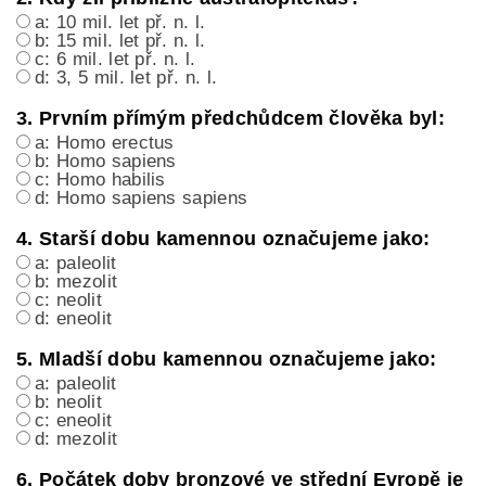
a: 10 mil. let př. n. l.
b: 15 mil. let př. n. l.
c: 6 mil. let př. n. l.
d: 3, 5 mil. let př. n. l.
3. Prvním přímým předchůdcem člověka byl:
a: Homo erectus
b: Homo sapiens
c: Homo habilis
d: Homo sapiens sapiens
4. Starší dobu kamennou označujeme jako:
a: paleolit
b: mezolit
c: neolit
d: eneolit
5. Mladší dobu kamennou označujeme jako:
a: paleolit
b: neolit
c: eneolit
d: mezolit
6. Počátek doby bronzové ve střední Evropě je