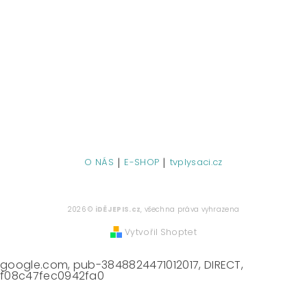
|
|
O NÁS
E-SHOP
tvplysaci.cz
2026 ©
iDĚJEPIS.cz
, všechna práva vyhrazena
Vytvořil Shoptet
google.com, pub-3848824471012017, DIRECT,
f08c47fec0942fa0