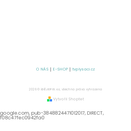
|
|
O NÁS
E-SHOP
tvplysaci.cz
2026 ©
iDĚJEPIS.cz
, všechna práva vyhrazena
Vytvořil Shoptet
google.com, pub-3848824471012017, DIRECT,
f08c47fec0942fa0