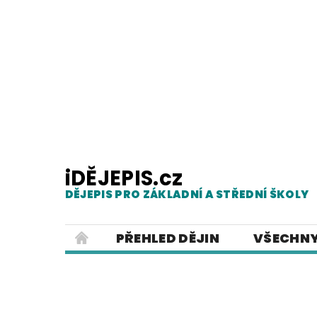
iDĚJEPIS.cz
DĚJEPIS PRO ZÁKLADNÍ A STŘEDNÍ ŠKOLY
PŘEHLED DĚJIN
VŠECHNY
PRACOVNÍ LISTY
PREZENTACE
ČESKÝ JAZYK PRO ZÁKLADNÍ ŠKO
POUŽITÁ LITERATURA
O NAŠ