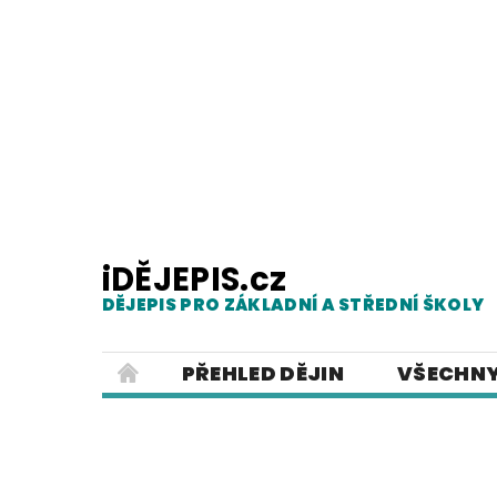
iDĚJEPIS.cz
DĚJEPIS PRO ZÁKLADNÍ A STŘEDNÍ ŠKOLY
PŘEHLED DĚJIN
VŠECHNY
PRACOVNÍ LISTY
PREZENTACE
ČESKÝ JAZYK PRO ZÁKLADNÍ ŠKO
POUŽITÁ LITERATURA
O NAŠ