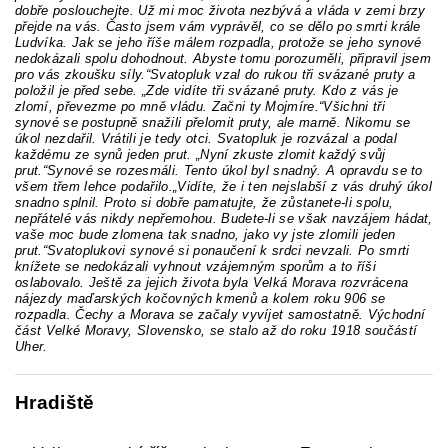
dobře poslouchejte. Už mi moc života nezbývá a vláda v zemi brzy
přejde na vás. Často jsem vám vyprávěl, co se dělo po smrti krále
Ludvíka. Jak se jeho říše málem rozpadla, protože se jeho synové
nedokázali spolu dohodnout. Abyste tomu porozuměli, připravil jsem
pro vás zkoušku síly.“Svatopluk vzal do rukou tři svázané pruty a
položil je před sebe. „Zde vidíte tři svázané pruty. Kdo z vás je
zlomí, převezme po mně vládu. Začni ty Mojmíre.“Všichni tři
synové se postupně snažili přelomit pruty, ale marně. Nikomu se
úkol nezdařil. Vrátili je tedy otci. Svatopluk je rozvázal a podal
každému ze synů jeden prut. „Nyní zkuste zlomit každý svůj
prut.“Synové se rozesmáli. Tento úkol byl snadný. A opravdu se to
všem třem lehce podařilo.„Vidíte, že i ten nejslabší z vás druhý úkol
snadno splnil. Proto si dobře pamatujte, že zůstanete-li spolu,
nepřátelé vás nikdy nepřemohou. Budete-li se však navzájem hádat,
vaše moc bude zlomena tak snadno, jako vy jste zlomili jeden
prut.“Svatoplukovi synové si ponaučení k srdci nevzali. Po smrti
knížete se nedokázali vyhnout vzájemným sporům a to říši
oslabovalo. Ještě za jejich života byla Velká Morava rozvrácena
nájezdy maďarských kočovných kmenů a kolem roku 906 se
rozpadla. Čechy a Morava se začaly vyvíjet samostatně. Východní
část Velké Moravy, Slovensko, se stalo až do roku 1918 součástí
Uher.
Hradiště