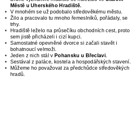
Městě u Uherského Hradiště.
V mnohém se už podobalo středověkému městu.
Žilo a pracovalo tu mnoho řemeslníků, pořádaly, se
trhy.
Hradiště leželo na průsečíku obchodních cest, proto
sem jis­tě přicházeli i cizí kupci.
Samostatné opevněné dvorce si začali stavět i
bohatnoucí velmoži.
Jeden z nich stál v
Pohansku u Břeclavi
.
Sestával z paláce, kostela a hospodářských stavení.
Můžeme ho po­važovat za předchůdce středověkých
hradů.