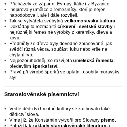
Přicházely ze západní Evropy, Itálie i z Byzance.
Inspirovaly umělce a řemeslníky, kteří je nejen
napodobovali, ale i dále rozvíjeli.
Tak se vytvářela svébytná
vel­komoravská kultura.
Dokládají to rozmanité
církevní
i
světské stavby
i
nejrůznější řemeslné výrobky z keramiky, dřeva a
kovu.
Předměty ze dřeva byly dovedně zpracované, jak
svědčí různá vědra, součásti luků nebo vrše na
chytání ryb.
Nejpozoruhodněji se rozvíjela
umělecká řemes­la,
především
šperkařství.
Právě při výrobě šper­ků se uplatnil osobitý moravský
styl.
Staroslověnské písemnictví
Vedle dědictví hmotné kultury se zachovalo také
dědictví slova.
Víme již, že Konstantin vytvořil pro Slovany
písmo.
Položil tak
základy staro­
slověnské literatury
a