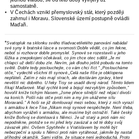
samostatně.
V Čechách vznikl přemyslovský stát, který později
zahrnul i Moravu. Slovenské území postupně ovládli
Maďaři.
*
Svatopluk na sklonku svého třiadvacetiletého panování nabádal
své syny k bratrské lásce a svornosti:Dobře věděl, co jim řekne,
neboť si rozhovor dobře promyslel. Synové se rozestavili u jeho
lůžka a znepokojeni očekávali, co jim chce otec sdělit.„Je mi
chlapci už delší dobu zle. Nevím, jak dlouho ještě pobudu na tomto
světě. Dobře tedy poslouchejte, co vám chci říct.“ „Posloucháme
otče,“ vydechli všichni tři synové.„Celá naše říše je obklopena
nepřáteli. Zatím z nás mají strach, ale dostávám zprávy, které
nevěští nic dobrého. U řeky Tisy se usadil divný národ. Těmto lidem
říkají Maďarové. Mají rychlé koně a bojují nezvyklým způsobem,“
hovořil kníže tichým hlasem.„Jsme přece silnější než nějací divoši
na koních. Pošli nás otče proti nim a my jim ukážeme sílu
Moravanů.“ A hoši se již domlouvají mezi sebou, který z nich vyrazí
s armádou k řece Tise.„Nikam moji synové nespěchejte. Není třeba,
abychom vyráželi s armádou, ale musíme být ostražití. Také český
kníže Bořivoj se domlouvá s Němci. Je už starý a proti nám nic
nepodnikne, protože se mi před lety zavázal a od té doby svůj
závazek plní. Ovšem Spytihněv s Vratislavem by mohli být
nebezpeční a spolu s Němci proti nám vytáhnout, jakmile by nastal
příhodný okamžik. Sami vidíte, že situace není jednoduchá. Proto