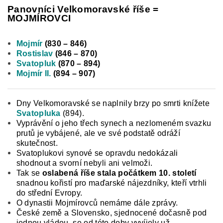
Panovníci Velkomoravské říše =
MOJMÍROVCI
Mojmír
(830 – 846)
Rostislav
(846 – 870)
Svatopluk
(870 – 894)
Mojmír II.
(894 – 907)
Dny Velkomoravské se naplnily brzy po smrti knížete
Svatopluka
(894).
Vyprávění o jeho třech synech a nezlomeném svazku
prutů je vybájené, ale ve své podstatě odráží
skutečnost.
Svatoplukovi synové se opravdu nedokázali
shodnout a svorní nebyli ani velmoži.
Tak se
oslabená říše stala počátkem 10. století
snadnou kořistí pro maďarské nájezdníky, kteří vtrhli
do střední Evropy.
O dynastii Mojmírovců nemáme dále zprávy.
České země a Sloven­sko, sjednocené dočasně pod
jednou vládou, se od této doby vyvíjely už