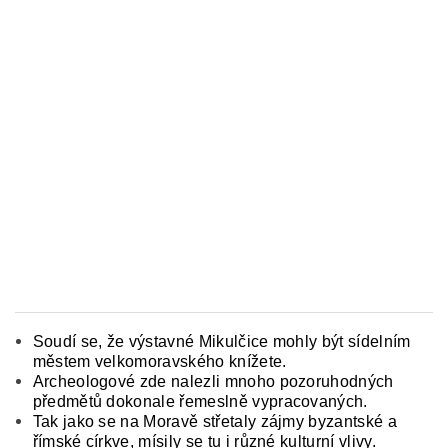
Soudí se, že výstavné Mikulčice mohly být sí­delním
městem velkomoravského knížete.
Archeologové zde nalezli mnoho pozoruhodných
předmě­tů dokonale řemeslně vypracovaných.
Tak jako se na Moravě střetaly zájmy byzantské a
římské cír­kve, mísily se tu i různé kulturní vlivy.