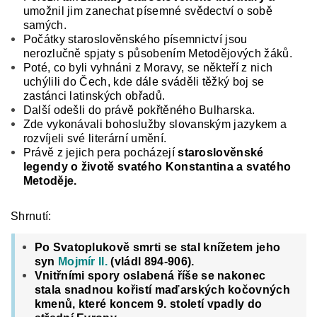
umožnil jim zanechat písem­né svědectví o sobě
samých.
Počátky staroslověn­ského písemnictví jsou
nerozlučně spjaty s působe­ním Metodějových žáků.
Poté, co byli vyhnáni z Moravy, se někteří z nich
uchýlili do Čech, kde dále sváděli těžký boj se
zastánci latinských obřa­dů.
Další odešli do právě pokřtěného Bulharska.
Zde vykonávali bohoslužby slovanským jazykem a
rozvíjeli své literární umění.
Právě z jejich pera pocházejí
staroslověnské
legendy o životě svatého Konstantina a svatého
Metoděje.
Shrnutí:
Po Svatoplukově smrti se stal knížetem jeho
syn
Mojmír II.
(vládl 894-906).
Vnitřními spory oslabená říše se nakonec
stala snadnou kořistí maďarských kočovných
kmenů, které koncem 9. století vpadly do