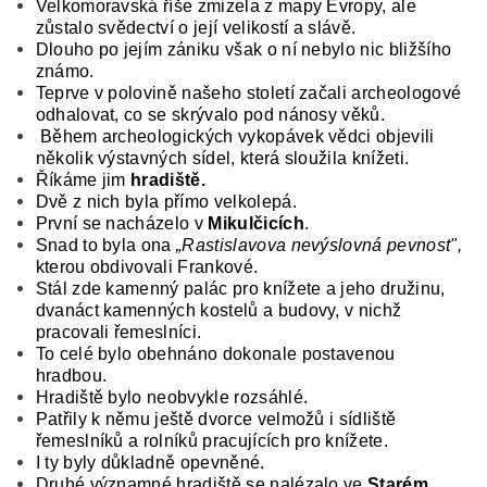
Velkomoravská říše zmizela z mapy Evropy, ale
zůstalo svědectví o její velikostí a slávě.
Dlouho po jejím zániku však o ní nebylo nic bližšího
známo.
Teprve v polovině našeho století začali archeolo­gové
odhalovat, co se skrývalo pod nánosy věků.
Během archeologických vykopávek vědci obje­vili
několik výstavných sídel, která sloužila kníže­ti.
Říkáme jim
hradiště.
Dvě z nich byla přímo vel­kolepá.
První se nacházelo v
Mikulčicích
.
Snad to byla ona
„Rastislavova nevýslovná pevnost",
kte­rou obdivovali Frankové.
Stál zde kamenný palác pro knížete a jeho družinu,
dvanáct kamenných kostelů a budovy, v nichž
pracovali řemeslníci.
To celé bylo obehnáno dokonale postavenou
hradbou.
Hradiště bylo neobvykle rozsáhlé.
Patřily k němu ještě dvorce velmožů i sídliště
řemeslníků a rolní­ků pracujících pro knížete.
I ty byly důkladně opevněné.
Druhé významné hradiště se nalézalo ve
Starém