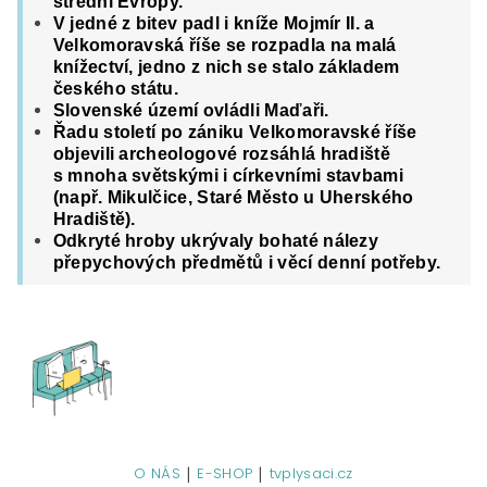
střední Evropy.
V jedné z bitev padl i kníže Mojmír II. a
Velkomoravská říše se rozpadla na malá
knížectví, jedno z nich se stalo základem
českého státu.
Slovenské území ovládli Maďaři.
Řadu století po zániku Velkomoravské říše
objevili archeologové rozsáhlá hradiště
s mnoha světskými i církevními stavbami
(např. Mikulčice, Staré Město u Uherského
Hradiště).
Odkryté hroby ukrývaly bohaté nálezy
přepychových předmětů i věcí denní potřeby.
|
|
O NÁS
E-SHOP
tvplysaci.cz