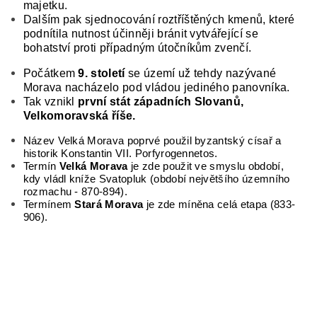
majetku.
Dalším pak sjednocování roztříštěných kmenů, které
podnítila nutnost účinněji bránit vytvářející se
bohatství proti případným útočníkům zvenčí.
Počátkem
9. století
se území už tehdy nazývané
Morava nacházelo pod vládou je­diného panovníka.
Tak vznikl
první stát západních
Slovanů,
Velkomoravská říše.
Název Velká Morava poprvé použil byzantský císař a
historik Konstantin VII. Porfyrogennetos.
Termín
Velká Morava
je zde použit ve smyslu období,
kdy vládl kníže Svatopluk (období největšího územního
rozmachu - 870-894).
Termínem
Stará Morava
je zde míněna celá etapa (833-
906).