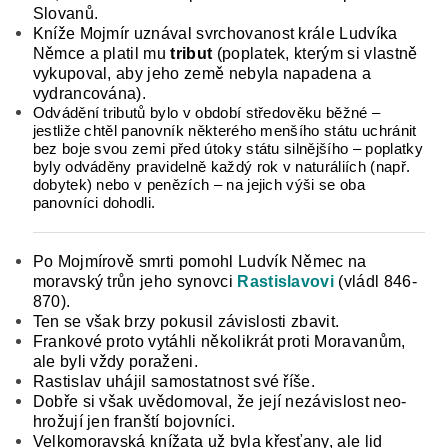
Slovanů.
Kníže Mojmír uznával svrchovanost krá­le Ludvíka
Němce a platil mu
tribut
(poplatek, kte­rým si vlastně
vykupoval, aby jeho země nebyla napadena a
vydrancována).
Odvádění tributů bylo v období středověku běžné –
jestliže chtěl panovník některého menšího státu uchránit
bez boje svou zemi před útoky státu silnějšího – poplatky
byly odváděny pravidelně každý rok v naturáliích (např.
dobytek) nebo v penězích – na jejich výši se oba
panovníci dohodli.
Po Mojmírově smrti pomohl Ludvík Němec na
moravský trůn jeho sy­novci
Rastislavovi
(vládl 846-
870).
Ten se však brzy pokusil závislosti zbavit.
Frankové proto vy­táhli několikrát proti Moravanům,
ale byli vždy poraženi.
Rastislav uhájil samostatnost své říše.
Dobře si však uvědomoval, že její nezávislost neo­
hrožují jen franští bojovníci.
Velkomoravská knížata už byla křesťany, ale lid