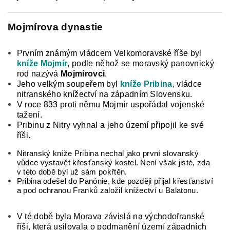
Mojmírova dynastie
Prvním známým vládcem Velkomoravské říše byl
kníže Mojmír
, podle něhož se moravský panov­nický
rod nazývá
Mojmírovci
.
Jeho velkým soupe­řem byl
kníže Pribina
, vládce
nitranského knížectví na západním Slovensku.
V roce 833 proti němu Mojmír uspořádal vojenské
tažení.
Pribinu z Nitry vyhnal a jeho území připojil ke své
říši.
Nitranský kníže Pribina nechal jako první slovanský
vůdce vystavět křesťanský kostel. Není však jisté, zda
v této době byl už sám pokřtěn.
Pribina odešel do Panónie, kde později přijal křesťanství
a pod ochranou Franků založil knížectví u Balatonu.
V té době byla Morava závislá na východofranské
říši, která usilovala o podmanění území západních