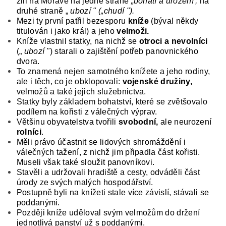
žili na Moravě na jedné straně
„bohatí a urození',
na
dru­hé straně „
ubozí
" („
chudí
").
Mezi ty první patřil bezesporu
kníže
(býval někdy
titulován i jako král) a jeho
velmoži.
Kníže vlastnil statky, na nichž se
otroci a nevolníci
(„
ubozí "
)
starali o zajištění po­třeb panovnického
dvora.
T
o znamená nejen sa­motného knížete a jeho rodiny,
ale i těch, co je obklopovali:
vojenské družiny,
velmožů a také je­jich služebnictva.
Statky byly základem bohatství, které se zvětšovalo
podílem na kořisti z válečných výprav.
Většinu obyvatelstva tvořili
svobodní,
ale neuro­zení
rolníci
.
Měli právo účastnit se lidových shromáždění i
válečných tažení, z nichž jim připadla část kořisti.
Museli však také sloužit panovníkovi.
Stavěli a udržovali hradiště a cesty, odváděli část
úrody ze svých malých hospodářství.
Postupně by­li na knížeti stale více závislí, stávali se
poddanými.
Později kníže uděloval svým velmožům do držení
jednotlivá panství už s poddanými.