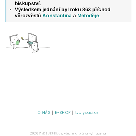
biskupství.
Výsledkem jednání byl roku 863 příchod
věrozvěstů
Konstantina
a
Metoděje
.
|
|
O NÁS
E-SHOP
tvplysaci.cz
2026 ©
iDĚJEPIS.cz
, všechna práva vyhrazena