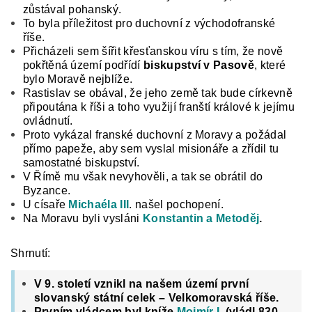
zůstával pohanský.
To byla příležitost pro duchov­ní z východofranské
říše.
Přicházeli sem šířit křes­ťanskou víru s tím, že nově
pokřtěná území podřídí
biskupství v Pasově
, které
bylo Moravě nejblíže.
Rastislav se obával, že jeho země tak bude cír­kevně
připoutána k říši a toho využijí franští králo­vé k jejímu
ovládnutí.
Proto vykázal franské du­chovní z Moravy a požádal
přímo papeže, aby sem vyslal misionáře a zřídil tu
samostatné biskupství.
V Římě mu však nevyhověli, a tak se obrátil do
Byzance.
U císaře
Michaéla III
. našel pochopení.
Na Moravu byli vysláni
Konstantin a Metoděj
.
Shrnutí:
V 9. století vznikl na našem území první
slovanský státní celek – Velkomoravská říše.
Prvním vládcem
byl kníže
Mojmír I.
(vládl 830-