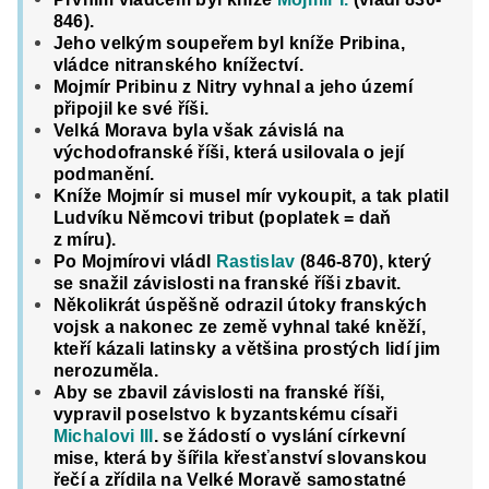
846).
Jeho
velkým soupe­řem byl kníže Pribina,
vládce nitranského knížectví.
Mojmír Pribinu z Nitry vyhnal a jeho území
připojil ke své říši.
Velká Morava byla však závislá
na
východofranské
říši, která usilovala o její
podmanění.
Kníže Mojmír si musel mír vykoupit, a tak platil
Ludvíku Němcovi tribut (poplatek = daň
z míru)
.
Po Mojmírovi vládl
Rastislav
(846-870)
, který
se snažil závislosti na franské říši zbavit.
Několikrát úspěšně odrazil útoky franských
vojsk a nakonec ze země vyhnal také kněží,
kteří kázali latinsky a většina prostých lidí jim
nerozuměla.
Aby se zbavil závislosti na franské říši,
vypravil poselstvo k byzantskému císaři
Michalovi III
. se žádostí o vyslání církevní
mise, která by šířila křesťanství slovanskou
řečí a zřídila na Velké Moravě samostatné