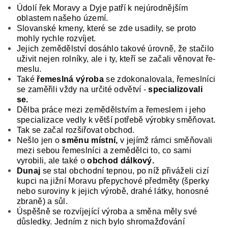
Údolí řek Moravy a Dyje patří k nejúrodnějším
oblastem našeho území.
Slovanské kmeny, které se zde usadily, se proto
mohly rychle rozvíjet.
Jejich zemědělství dosáhlo takové úrovně, že stačilo
uživit nejen rolníky, ale i ty, kteří se začali věnovat ře­
meslu.
Také
řemeslná výroba
se zdokonalovala, ře­meslníci
se zaměřili vždy na určité odvětví -
spe­cializovali
se.
Dělba práce mezi zemědělstvím a ře­meslem i jeho
specializace vedly k větší potřebě výrobky směňovat.
T
ak se začal rozšiřovat ob­chod.
Nešlo jen o
směnu místní,
v jejímž rámci směňovali
mezi sebou řemeslníci a zemědělci to, co sami
vyrobili, ale také o
obchod dálkový.
Dunaj
se stal obchodní tepnou, po níž přiváželi cizí
kupci na jižní Moravu přepychové předměty (šperky
ne­bo suroviny k jejich výrobě, drahé látky, honosné
zbraně) a sůl.
Úspěšně se rozvíjející výroba a smě­na měly své
důsledky. Jedním z nich bylo shro­mažďování