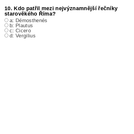
10. Kdo patřil mezi nejvýznamnější řečníky
starověkého Říma?
a: Démosthenés
b: Plautus
c: Cicero
d: Vergilius