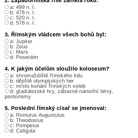
2. Západořímská říše zanikla roku:
a: 499 n. l.
b: 476 n. l.
c: 520 n. l.
d: 578 n. l.
3. Římským vládcem všech bohů byl:
a: Jupiter
b: Zeus
c: Mars
d: Poseidon
4. K jakým účelům sloužilo koloseum?
a: shromaždiště římského lidu
b: dějiště olympijských her
c: místo konání římských voleb
d: gladiátorské hry, zábavné námořní bitvy,
pantomimy
5. Poslední římský císař se jmenoval:
a: Romulus Augustulus
b: Theodosius
c: Pompeius
d: Caligula