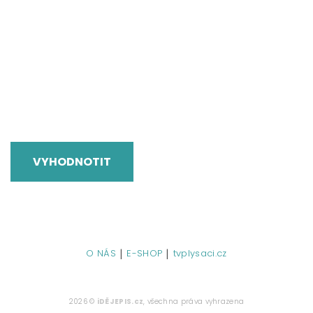
VYHODNOTIT
|
|
O NÁS
E-SHOP
tvplysaci.cz
2026 ©
iDĚJEPIS.cz
, všechna práva vyhrazena