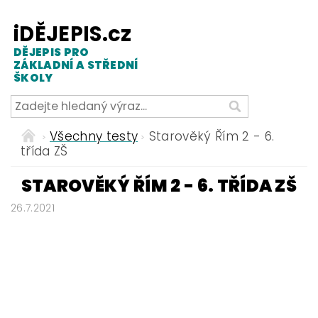
iDĚJEPIS.cz
DĚJEPIS PRO
ZÁKLADNÍ A STŘEDNÍ
ŠKOLY
Všechny testy
Starověký Řím 2 - 6.
třída ZŠ
STAROVĚKÝ ŘÍM 2 - 6. TŘÍDA ZŠ
26.7.2021