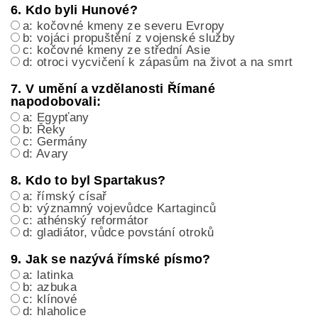
6. Kdo byli Hunové?
a: kočovné kmeny ze severu Evropy
b: vojáci propuštění z vojenské služby
c: kočovné kmeny ze střední Asie
d: otroci vycvičení k zápasům na život a na smrt
7. V umění a vzdělanosti Římané
napodobovali:
a: Egypťany
b: Řeky
c: Germány
d: Avary
8. Kdo to byl Spartakus?
a: římský císař
b: významný vojevůdce Kartaginců
c: athénský reformátor
d: gladiátor, vůdce povstání otroků
9. Jak se nazývá římské písmo?
a: latinka
b: azbuka
c: klínové
d: hlaholice