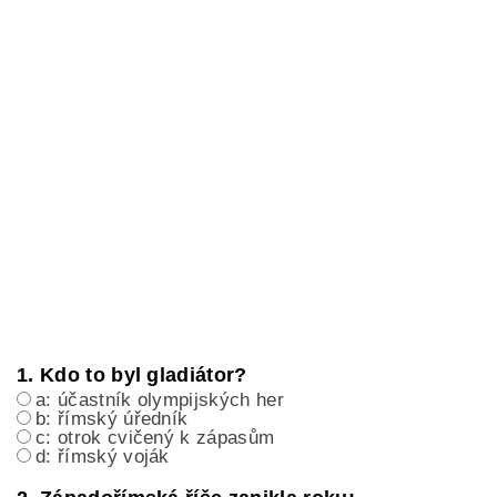
1. Kdo to byl gladiátor?
a: účastník olympijských her
b: římský úředník
c: otrok cvičený k zápasům
d: římský voják