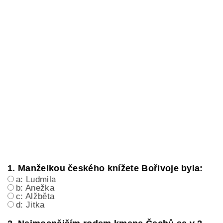
1. Manželkou českého knížete Bořivoje byla:
a: Ludmila
b: Anežka
c: Alžběta
d: Jitka