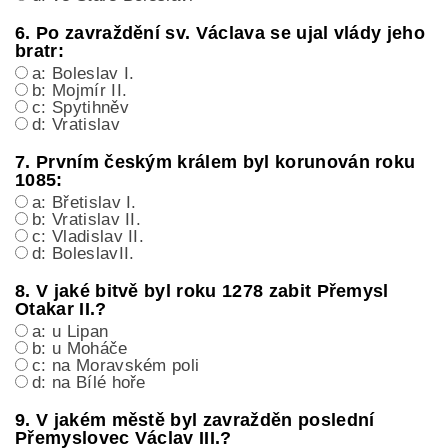
6. Po zavraždění sv. Václava se ujal vlády jeho
bratr:
a: Boleslav I.
b: Mojmír II.
c: Spytihněv
d: Vratislav
7. Prvním českým králem byl korunován roku
1085:
a: Břetislav I.
b: Vratislav II.
c: Vladislav II.
d: BoleslavII.
8. V jaké bitvě byl roku 1278 zabit Přemysl
Otakar II.?
a: u Lipan
b: u Moháče
c: na Moravském poli
d: na Bílé hoře
9. V jakém městě byl zavražděn poslední
Přemyslovec Václav III.?