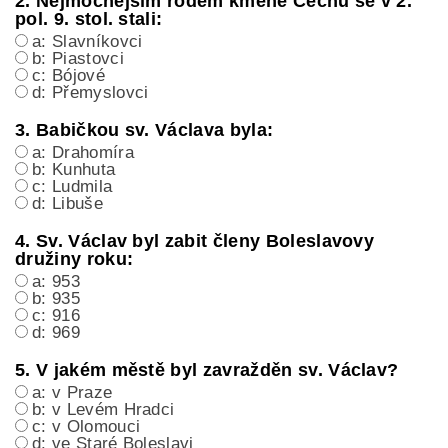
2. Nejmocnějším rodem kmene Čechů se v 2.
pol. 9. stol. stali:
a: Slavníkovci
b: Piastovci
c: Bójové
d: Přemyslovci
3. Babičkou sv. Václava byla:
a: Drahomíra
b: Kunhuta
c: Ludmila
d: Libuše
4. Sv. Václav byl zabit členy Boleslavovy
družiny roku:
a: 953
b: 935
c: 916
d: 969
5. V jakém městě byl zavražděn sv. Václav?
a: v Praze
b: v Levém Hradci
c: v Olomouci
d: ve Staré Boleslavi