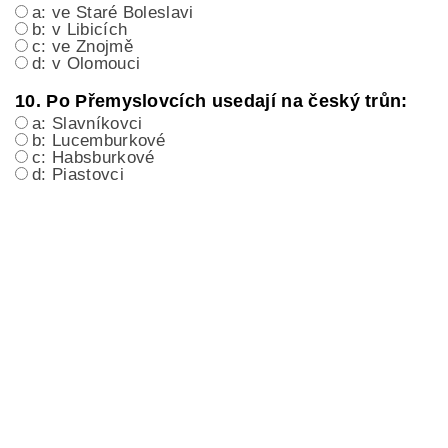
a: ve Staré Boleslavi
b: v Libicích
c: ve Znojmě
d: v Olomouci
10. Po Přemyslovcích usedají na český trůn:
a: Slavníkovci
b: Lucemburkové
c: Habsburkové
d: Piastovci