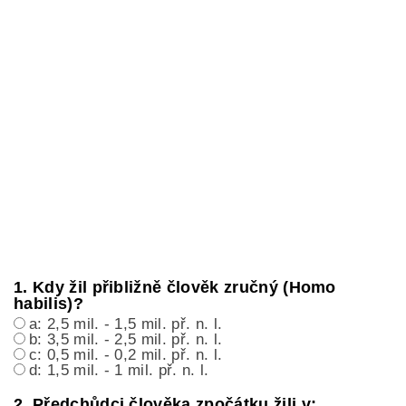
1. Kdy žil přibližně člověk zručný (Homo
habilis)?
a: 2,5 mil. - 1,5 mil. př. n. l.
b: 3,5 mil. - 2,5 mil. př. n. l.
c: 0,5 mil. - 0,2 mil. př. n. l.
d: 1,5 mil. - 1 mil. př. n. l.
2. Předchůdci člověka zpočátku žili v: