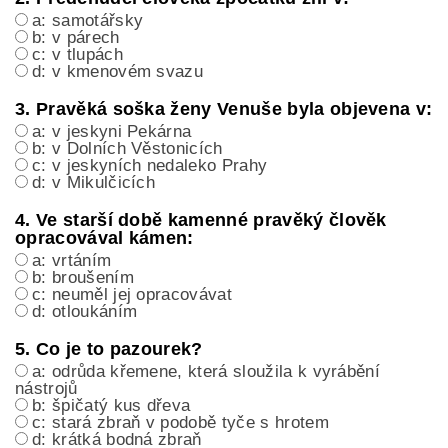
a: samotářsky
b: v párech
c: v tlupách
d: v kmenovém svazu
3. Pravěká soška ženy Venuše byla objevena v:
a: v jeskyni Pekárna
b: v Dolních Věstonicích
c: v jeskyních nedaleko Prahy
d: v Mikulčicích
4. Ve starší době kamenné pravěký člověk
opracovával kámen:
a: vrtáním
b: broušením
c: neuměl jej opracovávat
d: otloukáním
5. Co je to pazourek?
a: odrůda křemene, která sloužila k vyrábění
nástrojů
b: špičatý kus dřeva
c: stará zbraň v podobě tyče s hrotem
d: krátká bodná zbraň