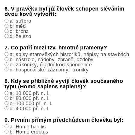
6. V pravěku byl již člověk schopen sléváním
dvou kovů vytvořit:
a: stříbro
b: měď
c: bronz
d: železo
7. Co patří mezi tzv. hmotné prameny?
a: spisy starověkých historiků, nápisy na stavbách
b: nástroje, nádoby, zbraně, ozdoby
c: zákoníky, úřední korespondence
d: hospodářské záznamy, kroniky
8. Kdy se přibližně vyvíjí člověk současného
typu (Homo sapiens sapiens)?
a: 10 000 př. n. l.
b: 80 000 př. n. l.
c: 100 000 př. n. l.
d: 40 000 př. n. l.
9. Prvním přímým předchůdcem člověka byl:
a: Homo habilis
b: Homo erectus