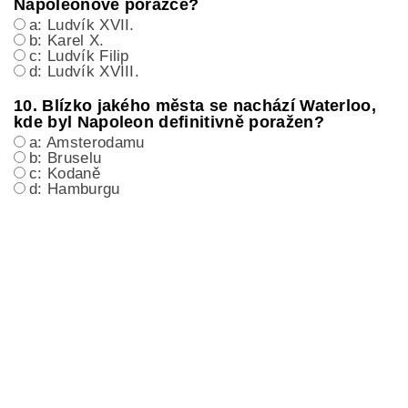
Napoleonově porážce?
a: Ludvík XVII.
b: Karel X.
c: Ludvík Filip
d: Ludvík XVIII.
10. Blízko jakého města se nachází Waterloo,
kde byl Napoleon definitivně poražen?
a: Amsterodamu
b: Bruselu
c: Kodaně
d: Hamburgu