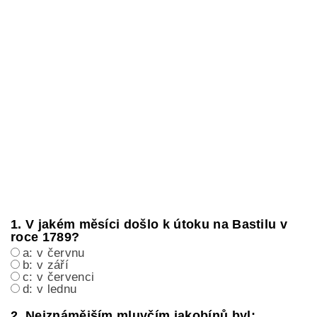
1. V jakém měsíci došlo k útoku na Bastilu v
roce 1789?
a: v červnu
b: v září
c: v červenci
d: v lednu
2. Nejznámějším mluvčím jakobínů byl: