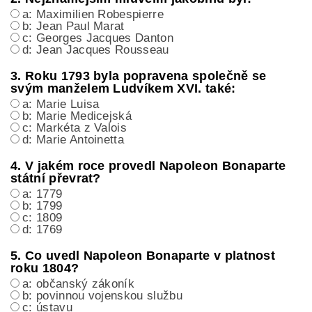
a: Maximilien Robespierre
b: Jean Paul Marat
c: Georges Jacques Danton
d: Jean Jacques Rousseau
3. Roku 1793 byla popravena společně se
svým manželem Ludvíkem XVI. také:
a: Marie Luisa
b: Marie Medicejská
c: Markéta z Valois
d: Marie Antoinetta
4. V jakém roce provedl Napoleon Bonaparte
státní převrat?
a: 1779
b: 1799
c: 1809
d: 1769
5. Co uvedl Napoleon Bonaparte v platnost
roku 1804?
a: občanský zákoník
b: povinnou vojenskou službu
c: ústavu