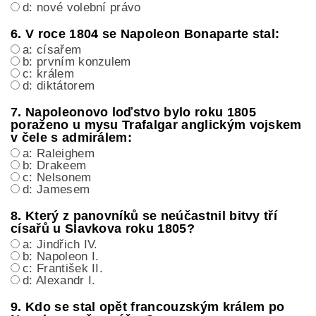
d: nové volební právo
6. V roce 1804 se Napoleon Bonaparte stal:
a: císařem
b: prvním konzulem
c: králem
d: diktátorem
7. Napoleonovo loďstvo bylo roku 1805
poraženo u mysu Trafalgar anglickým vojskem
v čele s admirálem:
a: Raleighem
b: Drakeem
c: Nelsonem
d: Jamesem
8. Který z panovníků se neúčastnil bitvy tří
císařů u Slavkova roku 1805?
a: Jindřich IV.
b: Napoleon I.
c: František II.
d: Alexandr I.
9. Kdo se stal opět francouzským králem po