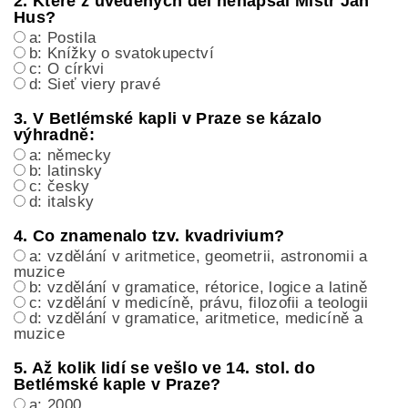
2. Které z uvedených děl nenapsal Mistr Jan
Hus?
a: Postila
b: Knížky o svatokupectví
c: O církvi
d: Sieť viery pravé
3. V Betlémské kapli v Praze se kázalo
výhradně:
a: německy
b: latinsky
c: česky
d: italsky
4. Co znamenalo tzv. kvadrivium?
a: vzdělání v aritmetice, geometrii, astronomii a
muzice
b: vzdělání v gramatice, rétorice, logice a latině
c: vzdělání v medicíně, právu, filozofii a teologii
d: vzdělání v gramatice, aritmetice, medicíně a
muzice
5. Až kolik lidí se vešlo ve 14. stol. do
Betlémské kaple v Praze?
a: 2000