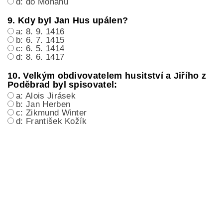
d: do Mohanu
9. Kdy byl Jan Hus upálen?
a: 8. 9. 1416
b: 6. 7. 1415
c: 6. 5. 1414
d: 8. 6. 1417
10. Velkým obdivovatelem husitství a Jiřího z
Poděbrad byl spisovatel:
a: Alois Jirásek
b: Jan Herben
c: Zikmund Winter
d: František Kožík