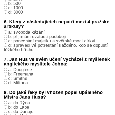
b: 500
c: 1000
d: 3000
6. Který z následujících nepatří mezi 4 pražské
artikuly?
a: svoboda kázání
b: přijímání svátosti podobojí
c: ponechání majetku a světské moci církvi
d: spravedlivé potrestání každého, kdo se dopustí
těžkého hříchu
7. Jan Hus ve svém učení vycházel z myšlenek
anglického myslitele Johna:
a: Douglese
b: Freemana
c: Smithe
d: Miltona
8. Do jaké řeky byl vhozen popel upáleného
Mistra Jana Husa?
a: do Rýna
b: do Labe
c: do Dunaje