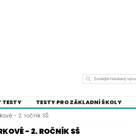
 TESTY
TESTY PRO ZÁKLADNÍ ŠKOLY
 UČIVA
CITÁTY SLAVNÝCH OSOBNOSTÍ
ové - 2. ročník SŠ
LY
ČESKÝ JAZYK PRO STŘEDNÍ ŠKOLY
KOVÉ - 2. ROČNÍK SŠ
ICH STRÁNKÁCH