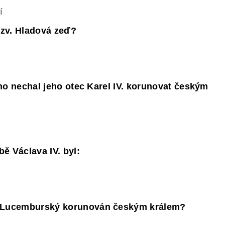
í
 tzv. Hladová zeď?
ž ho nechal jeho otec Karel IV. korunovat českým
ě Václava IV. byl:
d Lucemburský korunován českým králem?