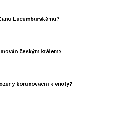
li Janu Lucemburskému?
korunován českým králem?
 uloženy korunovační klenoty?