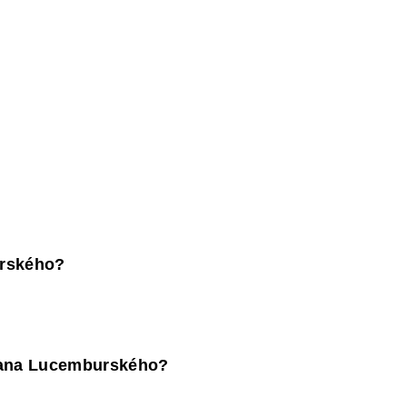
urského?
Jana Lucemburského?