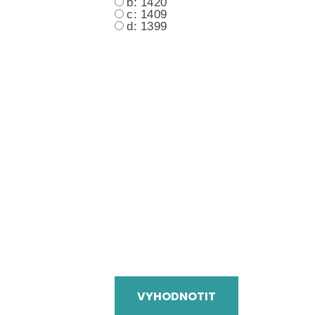
b: 1420
c: 1409
d: 1399
VYHODNOTIT