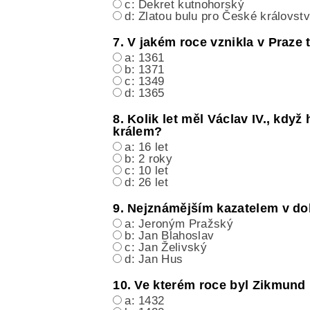
c: Dekret kutnohorský
d: Zlatou bulu pro České královstv
7. V jakém roce vznikla v Praze
a: 1361
b: 1371
c: 1349
d: 1365
8. Kolik let měl Václav IV., kdy
králem?
a: 16 let
b: 2 roky
c: 10 let
d: 26 let
9. Nejznámějším kazatelem v dob
a: Jeroným Pražský
b: Jan Blahoslav
c: Jan Želivský
d: Jan Hus
10. Ve kterém roce byl Zikmun
a: 1432