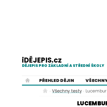
iDĚJEPIS.cz
DĚJEPIS PRO ZÁKLADNÍ A STŘEDNÍ ŠKOLY
PŘEHLED DĚJIN
VŠECHNY
PRACOVNÍ LISTY
PREZENTACE
Všechny testy
Lucemburk
ČESKÝ JAZYK PRO ZÁKLADNÍ ŠKO
LUCEMBUR
POUŽITÁ LITERATURA
O NAŠ