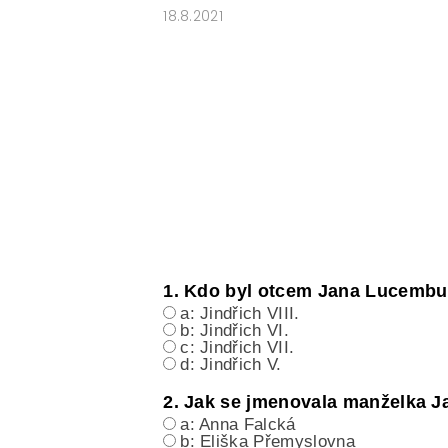
18.8.2021
1. Kdo byl otcem Jana Lucemb
a: Jindřich VIII.
b: Jindřich VI.
c: Jindřich VII.
d: Jindřich V.
2. Jak se jmenovala manželka 
a: Anna Falcká
b: Eliška Přemyslovna