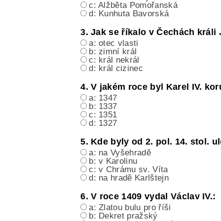
c: Alžběta Pomořanská
d: Kunhuta Bavorská
3. Jak se říkalo v Čechách krá
a: otec vlasti
b: zimní král
c: král nekrál
d: král cizinec
4. V jakém roce byl Karel IV. 
a: 1347
b: 1337
c: 1351
d: 1327
5. Kde byly od 2. pol. 14. stol.
a: na Vyšehradě
b: v Karolinu
c: v Chrámu sv. Víta
d: na hradě Karlštejn
6. V roce 1409 vydal Václav IV.:
a: Zlatou bulu pro říši
b: Dekret pražský