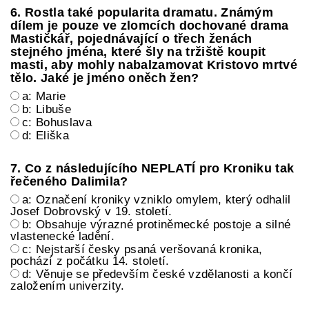
6. Rostla také popularita dramatu. Známým
dílem je pouze ve zlomcích dochované drama
Mastičkář, pojednávající o třech ženách
stejného jména, které šly na tržiště koupit
masti, aby mohly nabalzamovat Kristovo mrtvé
tělo. Jaké je jméno oněch žen?
a: Marie
b: Libuše
c: Bohuslava
d: Eliška
7. Co z následujícího NEPLATÍ pro Kroniku tak
řečeného Dalimila?
a: Označení kroniky vzniklo omylem, který odhalil
Josef Dobrovský v 19. století.
b: Obsahuje výrazné protiněmecké postoje a silné
vlastenecké ladění.
c: Nejstarší česky psaná veršovaná kronika,
pochází z počátku 14. století.
d: Věnuje se především české vzdělanosti a končí
založením univerzity.