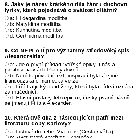
8. Jaký je název krátkého díla žánru duchovní
lyriky, které pojednává o svátosti oltářní?
a: Hildegardina modlitba
b: Matyldina modlitba
c: Kunhutina modlitba
d: Gertrudina modlitba
9. Co NEPLATÍ pro významný středověký spis
Alexandreida?
a: Jde o první příklad rytířské epiky u nás a
paralela na vládu Přemyslovců.
b: Není to původní text, inspirací byla zřejmě
francouzská či německá verze.
c: Líčí tragický osud ženy, která byla církví uznána
za mučednici.
d: Hlavní postavy této epické, česky psané básně
se jmenují Filip a Alexander.
10. Která dvě díla z následujících patří mezi
literaturu doby Karlovy?
a: Listové do nebe; Via lucis (Cesta světla)
b: Život svaté Kateřiny; Tkadleček