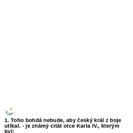
1. Toho bohdá nebude, aby český král z boje
utíkal. - je známý citát otce Karla IV., kterým
byl: