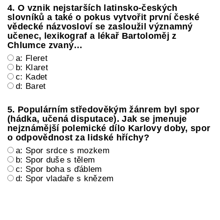
4. O vznik nejstarších latinsko-českých
slovníků a také o pokus vytvořit první české
vědecké názvosloví se zasloužil významný
učenec, lexikograf a lékař Bartoloměj z
Chlumce zvaný…
a: Fleret
b: Klaret
c: Kadet
d: Baret
5. Populárním středověkým žánrem byl spor
(hádka, učená disputace). Jak se jmenuje
nejznámější polemické dílo Karlovy doby, spor
o odpovědnost za lidské hříchy?
a: Spor srdce s mozkem
b: Spor duše s tělem
c: Spor boha s ďáblem
d: Spor vladaře s knězem