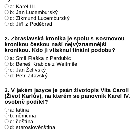
a: Karel III.
b: Jan Lucemburský
c: Zikmund Lucemburský
d: Jiří z Poděbrad
2. Zbraslavská kronika je spolu s Kosmovou
kronikou českou naší nejvýznamnější
kronikou. Kdo jí vtisknul finální podobu?
a: Smil Flaška z Pardubic
b: Beneš Krabice z Weitmile
c: Jan Želivský
d: Petr Žitavský
3. V jakém jazyce je psán životopis Vita Caroli
(Život Karlův), na kterém se panovník Karel IV.
osobně podílel?
a: latina
b: němčina
c: čeština
d: staroslověnština