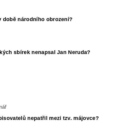
 v době národního obrození?
ických sbírek nenapsal Jan Neruda?
inář
isovatelů nepatřil mezi tzv. májovce?