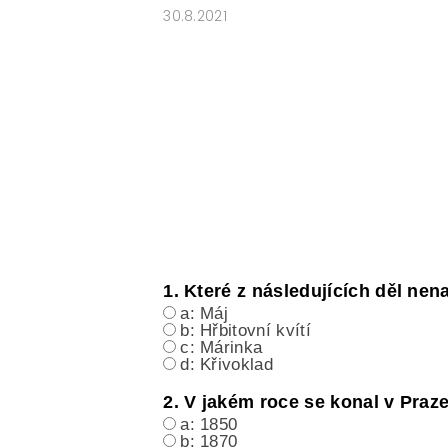
30.8.2021
1. Které z následujících děl ne
a: Máj
b: Hřbitovní kvítí
c: Márinka
d: Křivoklad
2. V jakém roce se konal v Praz
a: 1850
b: 1870