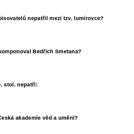
isovatelů nepatřil mezi tzv. lumírovce?
zkomponoval Bedřich Smetana?
. stol. nepatří:
 Česká akademie věd a umění?