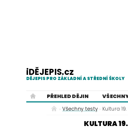
iDĚJEPIS.cz
DĚJEPIS PRO ZÁKLADNÍ A STŘEDNÍ ŠKOLY
PŘEHLED DĚJIN
VŠECHNY
PRACOVNÍ LISTY
PREZENTACE
Všechny testy
Kultura 19.
ČESKÝ JAZYK PRO ZÁKLADNÍ ŠKO
KULTURA 19.
POUŽITÁ LITERATURA
O NAŠ