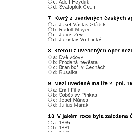
c: Adolf Heyduk
d: Svatopluk Čech
7. Který z uvedených českých sp
a: Josef Václav Sládek
b: Rudolf Mayer
c: Julius Zeyer
d: Jaroslav Vrchlický
8. Kterou z uvedených oper ne
a: Dvě vdovy
b: Prodaná nevěsta
c: Braniboři v Čechách
d: Rusalka
9. Mezi uvedené malíře 2. pol. 19
a: Emil Filla
b: Soběslav Pinkas
c: Josef Mánes
d: Julius Mařák
10. V jakém roce byla založena
a: 1865
b: 1881