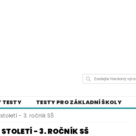
 TESTY
TESTY PRO ZÁKLADNÍ ŠKOLY
 UČIVA
CITÁTY SLAVNÝCH OSOBNOSTÍ
 století - 3. ročník SŠ
LY
ČESKÝ JAZYK PRO STŘEDNÍ ŠKOLY
 STOLETÍ - 3. ROČNÍK SŠ
ICH STRÁNKÁCH