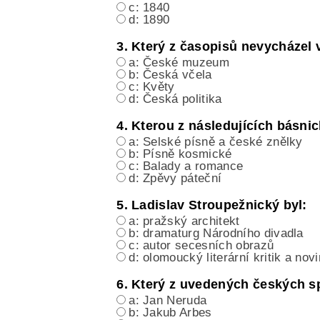
c: 1840
d: 1890
3. Který z časopisů nevycházel
a: České muzeum
b: Česká včela
c: Květy
d: Česká politika
4. Kterou z následujících básn
a: Selské písně a české znělky
b: Písně kosmické
c: Balady a romance
d: Zpěvy páteční
5. Ladislav Stroupežnický byl:
a: pražský architekt
b: dramaturg Národního divadla
c: autor secesních obrazů
d: olomoucký literární kritik a nov
6. Který z uvedených českých sp
a: Jan Neruda
b: Jakub Arbes