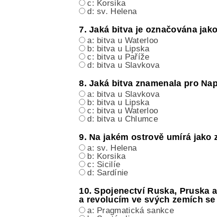
c: Korsika
d: sv. Helena
7. Jaká bitva je označována jako 
a: bitva u Waterloo
b: bitva u Lipska
c: bitva u Paříže
d: bitva u Slavkova
8. Jaká bitva znamenala pro Na
a: bitva u Slavkova
b: bitva u Lipska
c: bitva u Waterloo
d: bitva u Chlumce
9. Na jakém ostrově umírá jako
a: sv. Helena
b: Korsika
c: Sicilíe
d: Sardínie
10. Spojenectví Ruska, Pruska
a revolucím ve svých zemích se
a: Pragmatická sankce