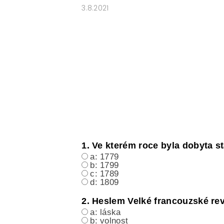
3.8.2021
1. Ve kterém roce byla dobyta st
a: 1779
b: 1799
c: 1789
d: 1809
2. Heslem Velké francouzské re
a: láska
b: volnost