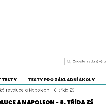
 TESTY
TESTY PRO ZÁKLADNÍ ŠKOLY
 UČIVA
CITÁTY SLAVNÝCH OSOBNOSTÍ
á revoluce a Napoleon - 8. třída ZŠ
LY
ČESKÝ JAZYK PRO STŘEDNÍ ŠKOLY
UCE A NAPOLEON - 8. TŘÍDA ZŠ
ICH STRÁNKÁCH