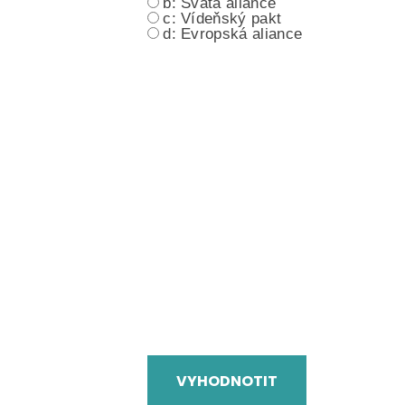
b: Svatá aliance
c: Vídeňský pakt
d: Evropská aliance
VYHODNOTIT