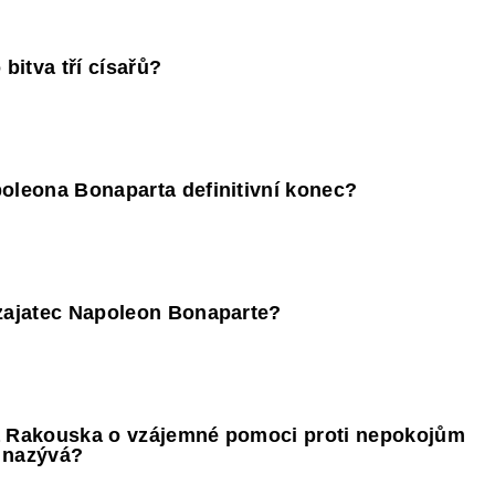
bitva tří císařů?
poleona Bonaparta definitivní konec?
 zajatec Napoleon Bonaparte?
 a Rakouska o vzájemné pomoci proti nepokojům
 nazývá?