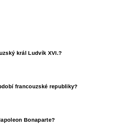
uzský král Ludvík XVI.?
bdobí francouzské republiky?
 Napoleon Bonaparte?