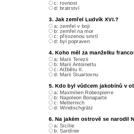
c: rovnost
d: bratrství
3. Jak zemřel Ludvík XVI.?
a: zemřel v boji
b: zemřel na mor
c: přirozenou smrtí
d: byl popraven
4. Koho měl za manželku franco
a: Marii Terezii
b: Marii Antoinettu
c: Alžbětu II.
d: Marii Stuartovnu
5. Kdo byl vůdcem jakobínů v o
a: Maxmilien Robespierre
b: Napoleon Bonaparte
c: Metternich
d: Windischgrätz
6. Na jakém ostrově se narodil
a: Sicílie
b: Sardínie