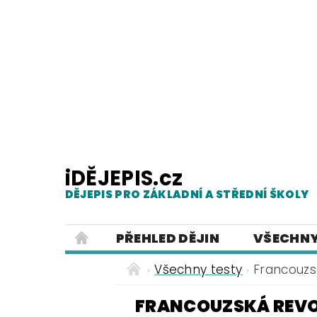
iDĚJEPIS.cz
DĚJEPIS PRO ZÁKLADNÍ A STŘEDNÍ ŠKOLY
PŘEHLED DĚJIN
VŠECHNY
PRACOVNÍ LISTY
PREZENTACE
Všechny testy
Francouzsk
ČESKÝ JAZYK PRO ZÁKLADNÍ ŠKO
FRANCOUZSKÁ REVOL
POUŽITÁ LITERATURA
O NAŠ