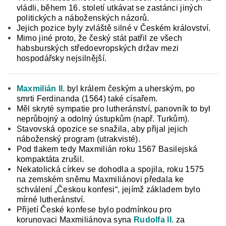
vládli, během 16. století utkávat se zastánci jiných
politických a náboženských názorů.
Jejich pozice byly zvláště silné v Českém království.
Mimo jiné proto, že český stát patřil ze všech
habsburských středoevrop­ských držav mezi
hospodářsky nejsilnější.
Maxmilián II.
byl králem českým a uherským, po
smrti Ferdinanda (1564) také císařem.
Měl skryté sympatie pro lutheránství, panovník to byl
neprůbojný a odolný ústupkům (např. Turkům).
Stavovská opozice se snažila, aby přijal jejich
náboženský program (utrakvisté).
Pod tlakem tedy Maxmilián roku 1567 Basilejská
kompaktáta zrušil.
Nekatolická církev se dohodla a spojila, roku 1575
na zemském sněmu Maxmiliánovi předala ke
schválení „Českou konfesi“, jejímž základem bylo
mírné lutheránství.
Přijetí České konfese bylo podmínkou pro
korunovaci Maxmiliánova syna
Rudolfa II.
za