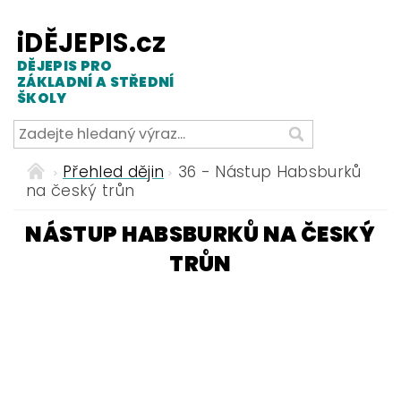
iDĚJEPIS.cz
DĚJEPIS PRO
ZÁKLADNÍ A STŘEDNÍ
ŠKOLY
Přehled dějin
36 - Nástup Habsburků
na český trůn
NÁSTUP HABSBURKŮ NA ČESKÝ
TRŮN