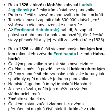
Roku
1526
v
bitvě u Moháče
zahynul
Ludvík
Jagellonský
a český trůn zůstal bez panovníka.
Proto se čeští stavové rozhodovali o budoucím králi.
Ten však musel zaplatit dluh 300 000 zlatých, což
vylučovalo všechny tuzemské uchazeče.
Až
Ferdinand Habsburský
nabídl, že zaplatí
polovinu dluhu hned a polovinu později, čímž české
stavy přesvědčil a ty jej zvolili za svého krále (1526).
Roku
1526
zvolili čeští stavové novým
českým krá­
lem
rakouského vévodu
Ferdinanda I.
z rodu
Habs­
burků
.
Českým panovníkem se tak stal znovu cizi­nec.
O několik měsíců později se stal i
králem uher­ským
.
Obě významné středoevropské královské koruny tak
spočinuly opět na hlavě jednoho panov­níka.
Namísto Jagellonců to byl tentokrát Habs­burk.
Jak se ukázalo, nešlo jen o běžnou výměnu
vládnoucích rodů.
Změnilo se daleko víc.
Čes­kému státu začali vládnout - s dvěma
přerušeními na plná čtyři století - králové z rodu,