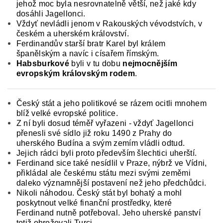
jehož moc byla nesrovnatelně větší, než jaké kdy
dosáhli Jagellonci.
Vždyť nevládli jenom v Rakouských vévodstvích, v
českém a uherském království.
Ferdi­nandův starší bratr Karel byl králem
španělským a navíc i císařem římským.
Habsburkové
byli v tu dobu
nejmocnějším
evropským královským rodem
.
Český stát a jeho politikové se rázem ocitli mno­hem
blíž velké evropské politice.
Z ní byli dosud téměř vyřazeni - vždyť Jagellonci
přenesli své síd­lo již roku 1490 z Prahy do
uherského Budína a svým zemím vládli odtud.
Jejich rádci byli proto především šlechtici uherští.
Ferdinand sice také nesídlil v Praze, nýbrž ve Vídni,
přikládal ale českému státu mezi svými zeměmi
daleko vý­znamnější postavení než jeho předchůdci.
Nikoli náhodou. Český stát byl bohatý a mohl
poskytnout velké finanční prostředky, které
Ferdinand nutně potřeboval. Jeho uherské panství
totiž ohrožovali Turci.