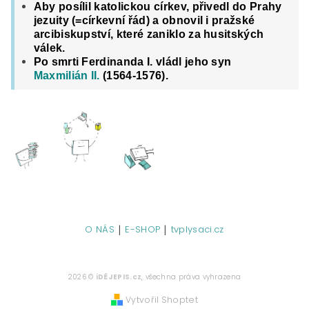
Aby posílil katolickou církev, přivedl do Prahy
jezuity (=církevní řád) a obnovil i pražské
arcibiskupství, které zaniklo za husitských
válek.
Po smrti Ferdinanda I. vládl jeho syn
Maxmilián II.
(1564-1576).
|
|
O NÁS
E-SHOP
tvplysaci.cz
2026 ©
iDĚJEPIS.cz
, všechna práva vyhrazena
Vytvořil Shoptet