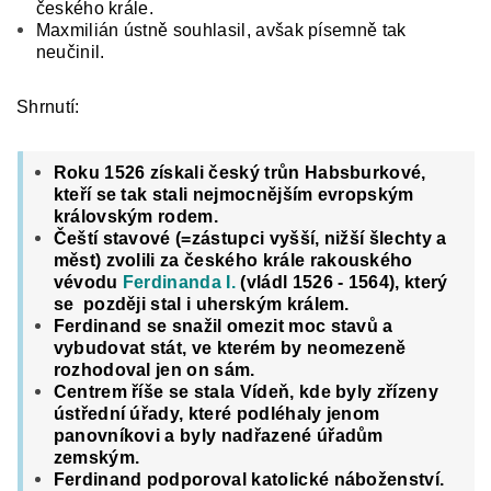
českého krále.
Maxmilián ústně souhlasil, avšak písemně tak
neučinil.
Shrnutí:
Roku 1526 získali český trůn Habsburkové,
kteří se tak stali nejmocnějším evropským
královským rodem.
Čeští stavové
(=zástupci vyšší, nižší šlechty a
měst)
zvolili za
českého krá­
le
rakouského
vévodu
Ferdinanda I.
(vládl 1526 - 1564)
, který
se později stal
i
uher­
ským králem.
Ferdinand se snažil omezit moc stavů a
vybudovat stát, ve kterém by neomezeně
rozhodoval jen on sám.
Centrem říše se stala Vídeň, kde byly zřízeny
ústřední úřady, které podléhaly jenom
panovníkovi a byly nadřazené úřadům
zemským.
Ferdinand podporoval katolické náboženství.