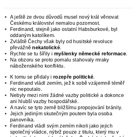
A ještě ze dvou důvodů musel nový král věnovat
Českému království nemalou pozornost.
Ferdinand, stejně jako ostatní Habsburkové, byl
odda­ným katolíkem.
Zvláště Čechy však byly od husit­ské revoluce
převážně
nekatolické
.
Rychle se tu šířily i
myšlenky německé reformace
.
Na obzoru se proto pomalu stahovaly mraky
náboženského kon­fliktu.
K tomu se přidaly i
rozepře politické
.
Ferdinand vládl zemím, jež k sobě vzájemně téměř
nic nepoutalo.
Nebyly mezi nimi žádné vazby politické a dokonce
ani hlubší vazby hospodářské.
A navíc se tyto země bližšímu propojování bránily.
Jejich jediným skutečným poutem byla osoba
panovníka.
Ferdinand vládl svým zemím nikoli jako jejich
společný vládce, nýbrž pouze z titulu, který mu v