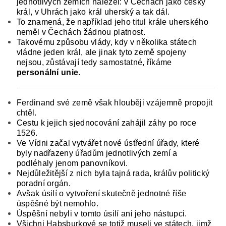
jednotlivých zemích náležel: v Čechách jako čes­ký
král, v Uhrách jako král uherský a tak dál.
To znamená, že například jeho titul krále uherského
neměl v Čechách žádnou platnost.
Takovému způ­sobu vlády, kdy v několika státech
vládne jeden král, ale jinak tyto země spojeny
nejsou, zůstávají tedy samostatné, říkáme
personální unie
.
Ferdinand své země však hlouběji vzájemně propojit
chtěl.
Cestu k jejich sjednocování zahájil záhy po roce
1526.
Ve Vídni začal vytvářet nové ústřední úřady, které
byly nadřazeny úřadům jed­notlivých zemí a
podléhaly jenom panovníkovi.
Nejdůležitější z nich byla tajná rada, králův politic­ký
poradní orgán.
Avšak úsilí o vytvoření skutečně jednotné říše
úspěšné být nemohlo.
Úspěšní nebyli v tomto úsilí ani jeho nástupci.
Všichni Habsbur­kové se totiž museli ve státech, jimž