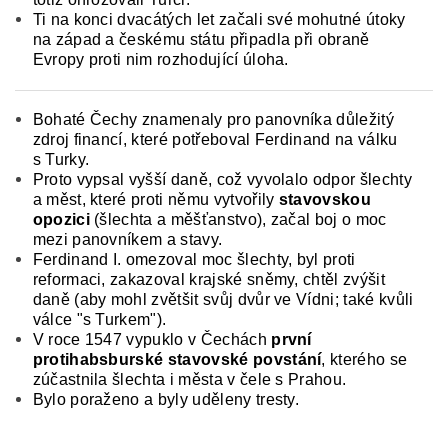
Ti na konci dvacátých let začali své mohutné útoky
na západ a českému státu připadla při obraně
Evropy proti nim rozhodující úloha.
Bohaté Čechy znamenaly pro panovníka důležitý
zdroj financí, které potřeboval Ferdinand na válku
s Turky.
Proto vypsal vyšší daně, což vyvolalo odpor šlechty
a měst, které proti němu vytvořily
stavovskou
opozici
(šlechta a měšťanstvo), začal boj o moc
mezi panovníkem a stavy.
Ferdinand I. omezoval moc šlechty, byl proti
reformaci, zakazoval krajské sněmy, chtěl zvýšit
daně (aby mohl zvětšit svůj dvůr ve Vídni; také kvůli
válce "s Turkem").
V roce 1547 vypuklo v Čechách
první
protihabsburské stavovské povstání
, kterého se
zúčastnila šlechta i města v čele s Prahou.
Bylo poraženo a byly uděleny tresty.