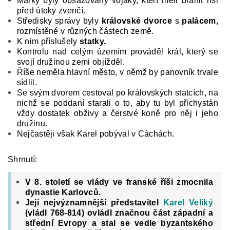
Marky byly obsazovány vojáky, kte­ří měli bránit říši
před útoky zvenčí.
Středisky správy byly
královské dvorce
s
palácem,
rozmístěné v různých částech země.
K nim příslušely
statky.
Kontrolu nad celým územím prováděl král, který se
svojí družinou zemi objížděl.
Říše neměla hlavní město, v němž by panovník trvale
sídlil.
Se svým dvorem cestoval po královských statcích, na
nichž se poddaní starali o to, aby tu byl přichystán
vždy dostatek obživy a čerstvé koně pro něj i jeho
družinu.
Nejčastěji však Karel pobýval v Cáchách.
Shrnutí:
V 8. století se vlády ve franské říši zmocnila
dynastie Karlovců.
Její nejvýznamnější představitel
Karel Veliký
(vládl 768-814) ovládl značnou část západní a
střední Evropy a stal se vedle byzantského