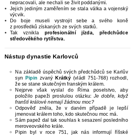
nepracovali, ale ne­chali se živit poddanými.
Jejich jediným zaměřením se stala válka a vojenský
výcvik.
Do boje museli vystrojit sebe a svého koně
z prostředků získaných ze svých statků.
Tak vznikla
profesionální jízda, předchůdce
středověkého rytířstva.
Nástup dynastie Karlovců
Na základě úspěchů svých předchůdců se Kar­lův
syn
Pipin
zvaný
Krátký
(vládl 751-768) roz­hodl,
že se stane skutečným franským králem.
Nej­prve však vyslal do Říma poselstvo, aby
položilo papeži proslulou otázku:
Je dobře, když
franští
králové nemají žádnou moc?
Odpověď zněla, že v daném případě je lepší
jmenovat králem toho, kdo skutečnou moc má.
Sám papež dal tak souhlas k sesazení posledního
meroveovského krále.
Pipin byl v roce 751, jak nás informují říšské