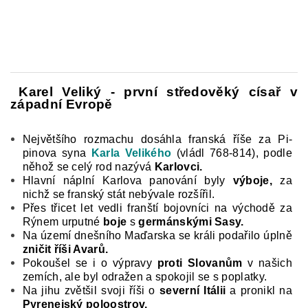
Karel
Veliký
- první středověký císař v
západní Evropě
Největšího rozmachu dosáhla franská říše za Pi­
pinova syna
Karla Velikého
(vládl 768-814), podle
něhož se celý rod nazývá
Karlovci.
Hlavní náplní Karlova panování byly
výboje,
za
nichž se franský stát nebývale rozšířil.
Přes třicet let vedli franští bojovníci na východě za
Rýnem urputné
boje
s
ger­mánskými Sasy.
Na území dnešního Maďarska se králi podařilo úplně
zničit říši Avarů.
Pokoušel se i o výpravy
proti Slovanům
v našich
zemích, ale byl odražen a spokojil se s poplatky.
Na jihu zvětšil svoji říši o
severní Itálii
a pronikl na
Pyre­
nejský
poloostrov.