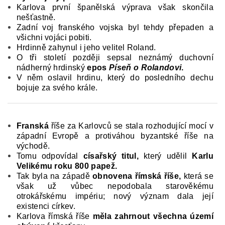
Karlova první španělská výprava však skončila
nešťastně.
Zadní voj franského vojska byl tehdy přepaden a
všichni vojáci pobiti.
Hrdinně­ zahynul i jeho velitel Roland.
O tři století později sepsal neznámý duchovní
nádherný hrdin­ský
epos
Píseň o Rolandovi
.
V něm oslavil hrdinu, který do posledního dechu
bojuje za svého krále.
Franská
říše za Karlovců se stala rozhodující moc­í v
západní Evropě a protiváhou byzantské říše na
východě.
Tomu odpovídal
císařský titul,
který udělil
Karlu
Velikému roku 800 papež
.
T
ak byla na západě
obnovena římská říše
,
která se
však už vů­bec nepodobala starověkému
otrokářskému impé­riu; nový význam dala její
existenci církev.
Karlo­va římská říše
měla zahrnout všechna území