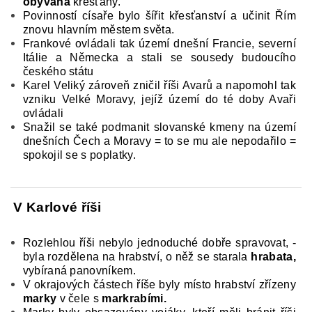
obýva­ná
křesťany.
Povinností císaře bylo šířit křesťanství a učinit Řím
znovu hlavním městem světa.
Frankové ovládali tak území dnešní Francie, severní
Itálie a Německa a stali se sousedy budoucího
českého státu
Karel Veliký zároveň zničil říši Avarů a napomohl tak
vzniku Velké Moravy, jejíž území do té doby Avaři
ovládali
Snažil se také podmanit slovanské kmeny na území
dnešních Čech a Moravy = to se mu ale nepodařilo =
spokojil se s poplatky.
V Karlové
říši
Rozlehlou říši nebylo jednoduché dobře spravovat, ­
byla rozdělena na hrabství, o něž se starala
hrabata,
vybíraná panovníkem.
V okrajových čás­tech říše byly místo hrabství zřízeny
marky
v čele s
markrabími.