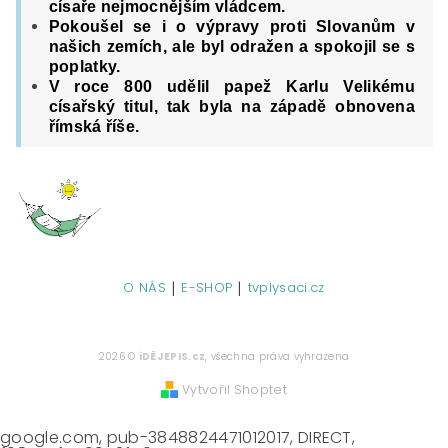
císaře nejmocnějším vládcem.
Pokoušel se i o vý
pravy
proti Slovanům
v
našich zemích, ale
byl odražen a spokojil se s
poplatky.
V roce 800 udělil papež Karlu Velikému
císařský titul, tak byla na západě obnovena
římská říše.
|
|
O NÁS
E-SHOP
tvplysaci.cz
2026 ©
iDĚJEPIS.cz
, všechna práva vyhrazena
Vytvořil Shoptet
google.com, pub-3848824471012017, DIRECT,