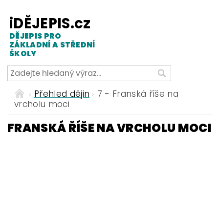
iDĚJEPIS.cz
DĚJEPIS PRO
ZÁKLADNÍ A STŘEDNÍ
ŠKOLY
Přehled dějin
7 - Franská říše na
vrcholu moci
FRANSKÁ ŘÍŠE NA VRCHOLU MOCI