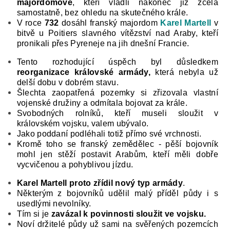
majordomové
, kteří vládli nakonec již zcela
samostatně, bez ohledu na skutečného krále.
V roce
732
dosáhl franský ma­jordom
Karel Martell
v
bitvě u Poitiers
slavného vítězství nad Araby, kteří
pronikali přes Pyreneje na jih dnešní Francie.
Tento rozhodující úspěch byl důsledkem
reorganizace královské ar­mády,
která nebyla už
delší dobu v dobrém stavu.
Šlechta zaopatřená pozemky si zřizovala vlastní
vojenské družiny a odmítala bojovat za krále.
Svo­bodných rolníků, kteří museli sloužit v
královském vojsku, valem ubývalo.
Jako poddaní podléhali to­tiž přímo své vrchnosti.
Kromě toho se franský zemědělec - pěší bojovník
mohl jen stěží postavit Arabům, kteří měli dobře
vycvičenou a pohyblivou jízdu.
Karel Martell proto zřídil nový typ armády
.
Některým z bojovníků udělil malý příděl půdy i s
usedlými nevolníky.
Tím si je
zavázal k po­vinnosti sloužit ve vojsku.
Noví držitelé půdy už sami na svěřených pozemcích