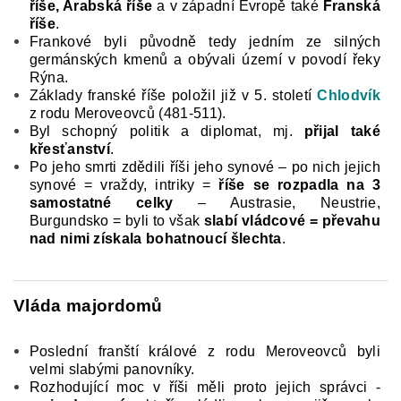
říše, Arabská říše
a v západní Evropě také
Franská
říše
.
Frankové byli původně tedy jedním ze silných
germánských kmenů a obývali území v povodí řeky
Rýna.
Základy franské říše položil již v 5. století
Chlodvík
z rodu Meroveovců (481-511).
Byl schopný politik a diplomat, mj.
přijal také
křesťanství
.
Po jeho smrti zdědili říši jeho synové – po nich jejich
synové = vraždy, intriky =
říše se rozpadla na 3
samostatné celky
– Austrasie, Neustrie,
Burgundsko = byli to však
slabí vládcové = převahu
nad nimi získala bohatnoucí šlechta
.
Vláda majordomů
Poslední franští králové z rodu Meroveovců byli
velmi slabými panovníky.
Rozhodující moc v říši měli proto jejich správci -